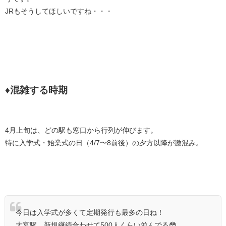
JRもそうしてほしいですね・・・
♦混雑する時期
4月上旬は、どの駅も窓口から行列が伸びます。
特に入学式・始業式の日（4/7〜8前後）の夕方以降が激混み。
今日は入学式が多くて定期発行も最多の日ね！
大宮駅、新規継続合わせて500人くらい並んでる😳