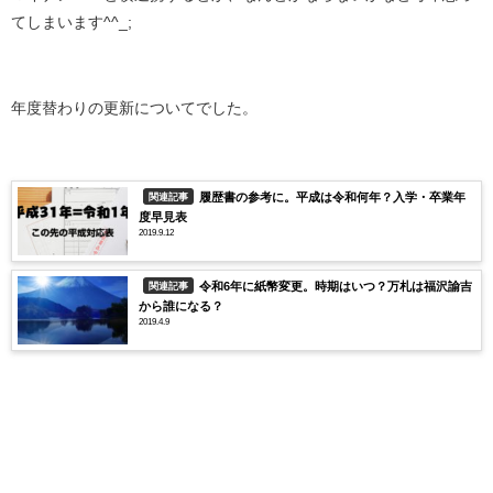
てしまいます^^_;
年度替わりの更新についてでした。
履歴書の参考に。平成は令和何年？入学・卒業年
関連記事
度早見表
2019.9.12
令和6年に紙幣変更。時期はいつ？万札は福沢諭吉
関連記事
から誰になる？
2019.4.9