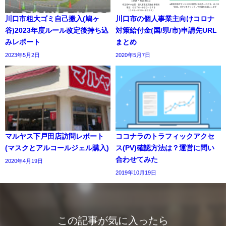
川口市粗大ゴミ自己搬入(鳩ヶ
川口市の個人事業主向けコロナ
谷)2023年度ルール改定後持ち込
対策給付金(国/県/市)申請先URL
みレポート
まとめ
2023年5月2日
2020年5月7日
マルヤス下戸田店訪問レポート
ココナラのトラフィックアクセ
(マスクとアルコールジェル購入)
ス(PV)確認方法は？運営に問い
合わせてみた
2020年4月19日
2019年10月19日
この記事が気に入ったら