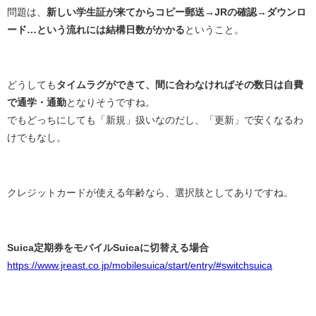
問題は、
新しい学生証が来てからコピー郵送→JRの確認→ダウンロ
ード…という流れには結構日数がかかる
ということ。
どうしても
タイムラグができて、間に合わなければその数日は自費
で通学・通勤
となりそうですね。
でもどっちにしても「新規」扱いなのだし、「更新」で安くなるわ
けでもなし。
クレジットカードが使える年齢なら、選択肢としてありですね。
Suica定期券をモバイルSuicaに切替える場合
https://www.jreast.co.jp/mobilesuica/start/entry/#switchsuica