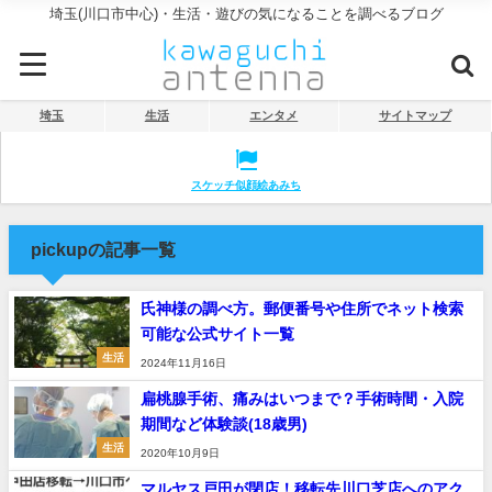
埼玉(川口市中心)・生活・遊びの気になることを調べるブログ
埼玉
生活
エンタメ
サイトマップ
スケッチ似顔絵あみち
pickupの記事一覧
氏神様の調べ方。郵便番号や住所でネット検索
可能な公式サイト一覧
生活
2024年11月16日
扁桃腺手術、痛みはいつまで？手術時間・入院
期間など体験談(18歳男)
生活
2020年10月9日
マルヤス戸田が閉店！移転先川口芝店へのアク