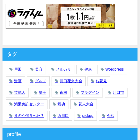
タグ
戸田
美容
メルカリ
健康
Wordpress
漫画
グルメ
川口花火大会
お花見
芸能人
埼玉
夜桜
プラグイン
川口市
鴻巣免許センター
気功
花火大会
きのう何食べた？
西川口
pickup
令和
profile