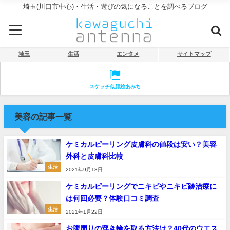
埼玉(川口市中心)・生活・遊びの気になることを調べるブログ
埼玉
生活
エンタメ
サイトマップ
スケッチ似顔絵あみち
美容の記事一覧
ケミカルピーリング皮膚科の値段は安い？美容
外科と皮膚科比較
生活
2021年9月13日
ケミカルピーリングでニキビやニキビ跡治療に
は何回必要？体験口コミ調査
生活
2021年1月22日
お腹周りの浮き輪を取る方法は？40代のウエス