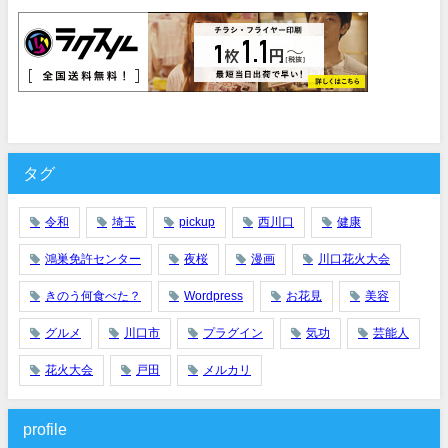
タグ
令和
埼玉
pickup
西川口
健康
鴻巣免許センター
夜桜
漫画
川口花火大会
きのう何食べた？
Wordpress
お花見
美容
グルメ
川口市
プラグイン
気功
芸能人
花火大会
戸田
メルカリ
profile