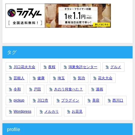
タグ
川口花火大会
夜桜
鴻巣免許センター
グルメ
芸能人
健康
埼玉
気功
花火大会
令和
戸田
きのう何食べた？
漫画
pickup
川口市
プラグイン
美容
西川口
Wordpress
メルカリ
お花見
profile