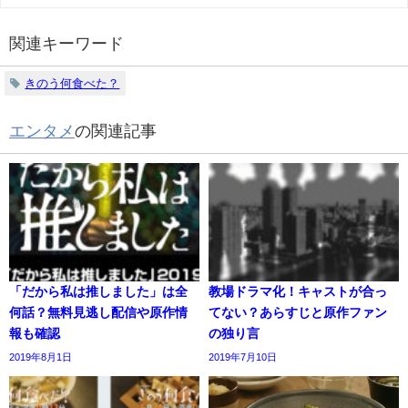
関連キーワード
きのう何食べた？
エンタメ
の関連記事
「だから私は推しました」は全
教場ドラマ化！キャストが合っ
何話？無料見逃し配信や原作情
てない？あらすじと原作ファン
報も確認
の独り言
2019年8月1日
2019年7月10日