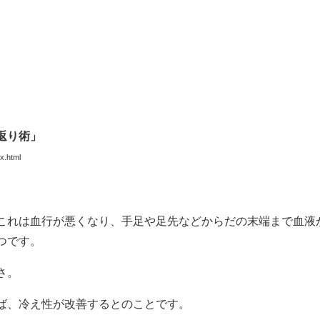
返り術」
ex.html
これは血行が悪くなり、手足や足先などからだの末端まで血液
つです。
さ。
ば、冷え性が改善するとのことです。