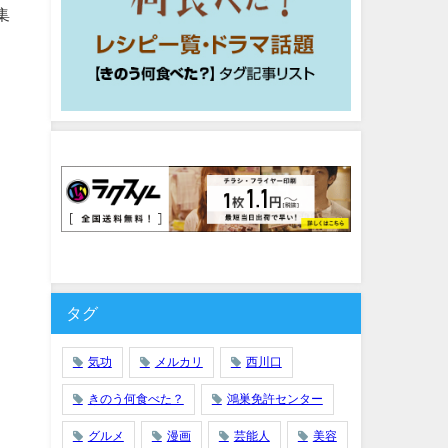
集
タグ
気功
メルカリ
西川口
きのう何食べた？
鴻巣免許センター
グルメ
漫画
芸能人
美容