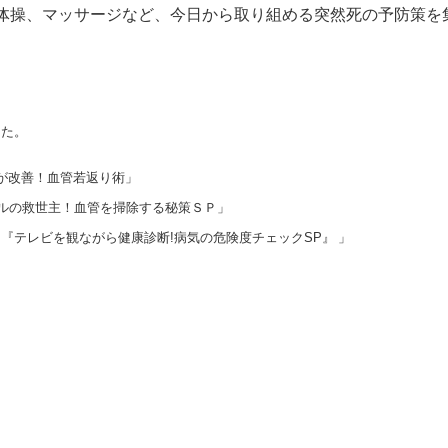
体操、マッサージなど、今日から取り組める突然死の予防策を
した。
え症が改善！血管若返り術」
テロールの救世主！血管を掃除する秘策ＳＰ」
ューン『テレビを観ながら健康診断!病気の危険度チェックSP』 」