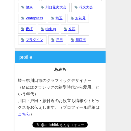
健康
川口花火大会
花火大会
Wordpress
埼玉
お花見
夜桜
pickup
令和
プラグイン
戸田
川口市
profile
あみち
埼玉県川口市のグラフィックデザイナー
（Macはクラシックの箱型時代から愛用、と
いう年代）
川口・戸田・蕨付近のお役立ち情報やトピッ
クスをお伝えします。（プロフィール詳細は
こちら
）