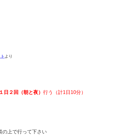
イト
より
１日２回（朝と夜）
行う（計1日10分）
談の上で行って下さい