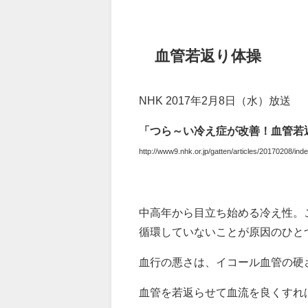
血管若返り体操
NHK 2017年2月8日（水）放送
「つら～い冷え症が改善！血管若
http://www9.nhk.or.jp/gatten/articles/20170208/ind
中高年から目立ち始める冷え性。
循環していないことが原因のひと
血行の悪さは、イコール血管の硬
血管を若返らせて血流を良くすれ