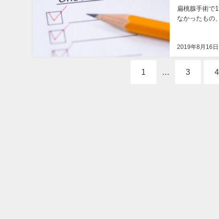
扁桃腺手術で
なかったもの、
2019年8月16日
1
…
3
4