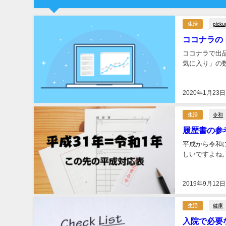
picku
生活
ココナラの
ココナラで出
気に入り」の数
2020年1月23日
令和
生活
履歴書の参
平成から令和
しいですよね。 
2019年9月12日
健康
生活
入院で必要