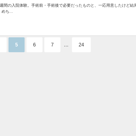
1週間の入院体験。手術前・手術後で必要だったものと、一応用意したけど結
めち...
5
6
7
…
24