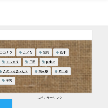
ココナラ
こども
瞑想
絵本
メルカリ
戸田
pickup
きのう何食べた？
鳩ヶ谷
戸田市
美容
スポンサーリンク