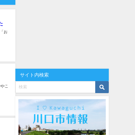
た
「お
サイト内検索
ややこ