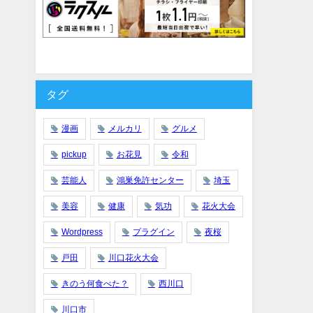
タグ
漫画
メルカリ
グルメ
pickup
お花見
令和
芸能人
鴻巣免許センター
埼玉
美容
健康
気功
花火大会
Wordpress
プラグイン
夜桜
戸田
川口花火大会
きのう何食べた？
西川口
川口市