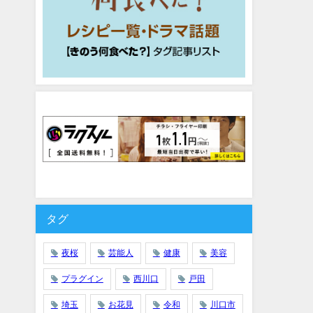
タグ
夜桜
芸能人
健康
美容
プラグイン
西川口
戸田
埼玉
お花見
令和
川口市