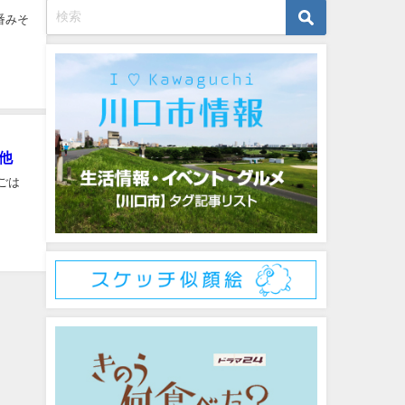
番みそ
他
ごは