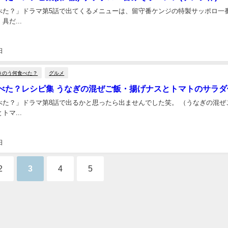
べた？」ドラマ第5話で出てくるメニューは、留守番ケンジの特製サッポロ一
具だ...
日
きのう何食べた？
グルメ
べた？レシピ集 うなぎの混ぜご飯・揚げナスとトマトのサラダ
べた？」ドラマ第8話で出るかと思ったら出ませんでした笑。 （うなぎの混ぜ
トマ...
日
2
3
4
5