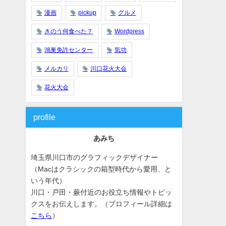
漫画
pickup
グルメ
きのう何食べた？
Wordpress
鴻巣免許センター
気功
メルカリ
川口花火大会
花火大会
profile
あみち
埼玉県川口市のグラフィックデザイナー
（Macはクラシックの箱型時代から愛用、と
いう年代）
川口・戸田・蕨付近のお役立ち情報やトピッ
クスをお伝えします。（プロフィール詳細は
こちら
）