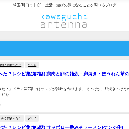
埼玉(川口市中心)・生活・遊びの気になることを調べるブログ
きのう何食べた？
グルメ
べた？レシピ集(第7話) 鶏肉と卵の雑炊・卵焼き・ほうれん草
べた？」ドラマ第7話ではケンジが雑炊を作ります。そのほか、卵焼き・ほう
ピを...
日
きのう何食べた？
グルメ
た？レシピ集(第5話) サッポロ一番みそラーメン(ケンジ作)