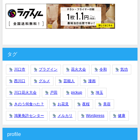
タグ
川口市
プラグイン
花火大会
令和
気功
西川口
グルメ
芸能人
漫画
川口花火大会
戸田
pickup
埼玉
きのう何食べた？
お花見
夜桜
美容
鴻巣免許センター
メルカリ
Wordpress
健康
profile