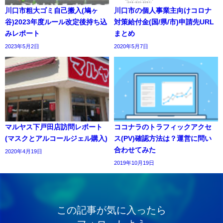
川口市粗大ゴミ自己搬入(鳩ヶ
川口市の個人事業主向けコロナ
谷)2023年度ルール改定後持ち込
対策給付金(国/県/市)申請先URL
みレポート
まとめ
2023年5月2日
2020年5月7日
マルヤス下戸田店訪問レポート
ココナラのトラフィックアクセ
(マスクとアルコールジェル購入)
ス(PV)確認方法は？運営に問い
合わせてみた
2020年4月19日
2019年10月19日
この記事が気に入ったら