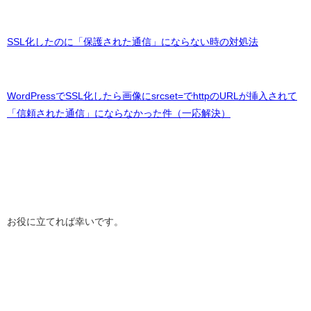
SSL化したのに「保護された通信」にならない時の対処法
WordPressでSSL化したら画像にsrcset=でhttpのURLが挿入されて
「信頼された通信」にならなかった件（一応解決）
お役に立てれば幸いです。