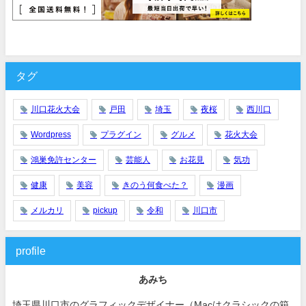
タグ
川口花火大会
戸田
埼玉
夜桜
西川口
Wordpress
プラグイン
グルメ
花火大会
鴻巣免許センター
芸能人
お花見
気功
健康
美容
きのう何食べた？
漫画
メルカリ
pickup
令和
川口市
profile
あみち
埼玉県川口市のグラフィックデザイナー（Macはクラシックの箱