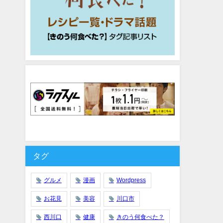
タグ
グルメ
漫画
Wordpress
お花見
美容
川口市
西川口
健康
きのう何食べた？