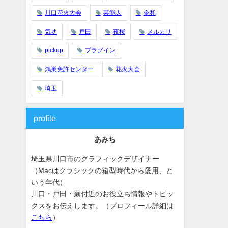
川口花火大会
芸能人
令和
気功
戸田
夜桜
メルカリ
pickup
プラグイン
鴻巣免許センター
花火大会
埼玉
profile
あみち
埼玉県川口市のグラフィックデザイナー
（Macはクラシックの箱型時代から愛用、と
いう年代）
川口・戸田・蕨付近のお役立ち情報やトピッ
クスをお伝えします。（プロフィール詳細は
こちら
）