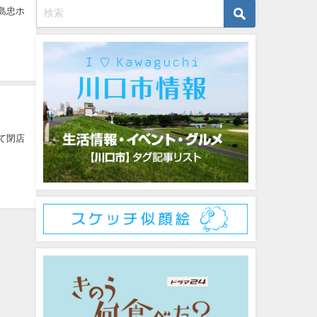
島忠ホ
て閉店