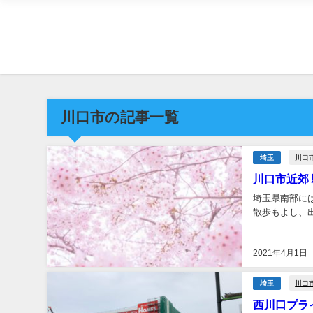
川口市の記事一覧
川口
埼玉
川口市近郊
埼玉県南部に
散歩もよし、出
2021年4月1日
川口
埼玉
西川口プラ