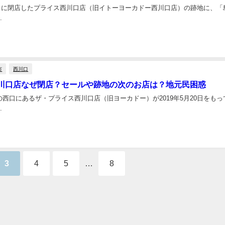
20日に閉店したプライス西川口店（旧イトーヨーカドー西川口店）の跡地に、「
.
市
西川口
川口店なぜ閉店？セールや跡地の次のお店は？地元民困惑
西口にあるザ・プライス西川口店（旧ヨーカドー）が2019年5月20日をもっ
.
3
4
5
…
8