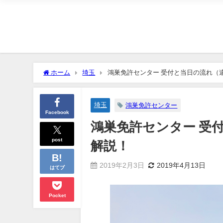
ホーム
埼玉
鴻巣免許センター 受付と当日の流れ（
埼玉
鴻巣免許センター
Facebook
鴻巣免許センター 受
post
解説！
2019年2月3日
2019年4月13日
はてブ
Pocket