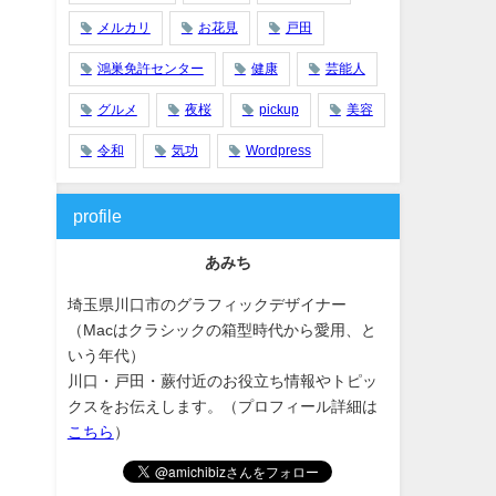
メルカリ
お花見
戸田
鴻巣免許センター
健康
芸能人
グルメ
夜桜
pickup
美容
令和
気功
Wordpress
profile
あみち
埼玉県川口市のグラフィックデザイナー
（Macはクラシックの箱型時代から愛用、と
いう年代）
川口・戸田・蕨付近のお役立ち情報やトピッ
クスをお伝えします。（プロフィール詳細は
こちら
）