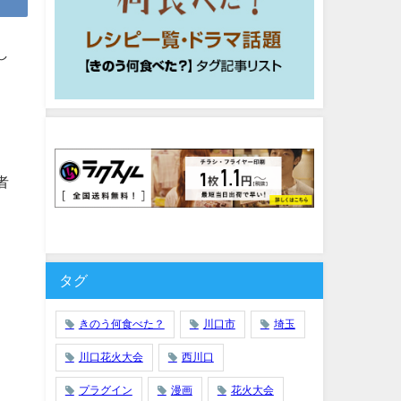
し
者
タグ
きのう何食べた？
川口市
埼玉
川口花火大会
西川口
プラグイン
漫画
花火大会